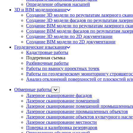
Определение объемов насы​​пей
3D и BIM моделирование
Создание 3D модели по результатам лазерного скан
Создание 3D модели фасадов по результатам лазерн
Создание BIM модели по результатам лазерного ск
Создание BIM модели фасадов по результатам лазе
Создание 3D модели по 2D документации
Создание BIM модели по 2D документации
Геодезические изыскания
Кадастровые работы
Подеревная съемка
Разбивочные работы
Работы по выносу проектных точек
Работы по геодезическому мониторингу строящегос
Анализ отклонений поверхностей от плоскостей и/и
Обмерные работы
Лазерное сканирование фасадов
Лазерное сканирование помещений
Лазерное сканирование помещений промышленных
Лазерное сканирование промышленных объектов
Лазерное сканирование объектов культурного насл
Лазерное сканирование местности
Поверка и калибровка резервуаров
Определение объемов насы​​пей