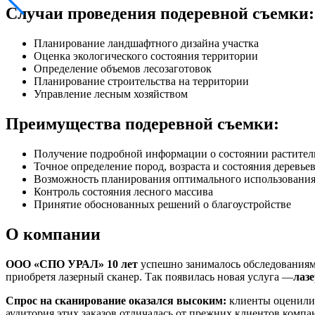
Случаи проведения подеревной съемки:
Планирование ландшафтного дизайна участка
Оценка экологического состояния территории
Определение объемов лесозаготовок
Планирование строительства на территории
Управление лесным хозяйством
Преимущества подеревной съемки:
Получение подробной информации о состоянии растител
Точное определение пород, возраста и состояния деревье
Возможность планирования оптимального использования
Контроль состояния лесного массива
Принятие обоснованных решений о благоустройстве
О компании
ООО «СПО УРАЛ» 10 лет
успешно занималось обследованиям
приобретя лазерный сканер. Так появилась новая услуга —
лаз
Спрос на сканирование оказался высоким:
клиенты оценили 
аудитория этих заказов отличалась от прежних клиентов компа