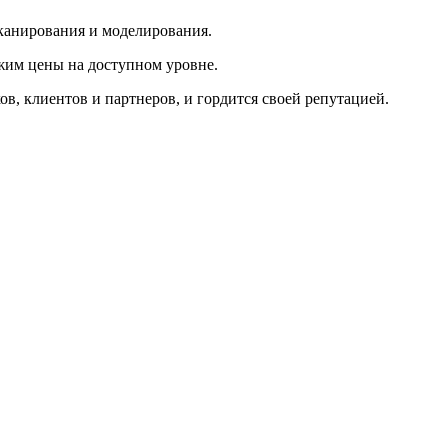
сканирования и моделирования.
жим цены на доступном уровне.
в, клиентов и партнеров, и гордится своей репутацией.
М
и