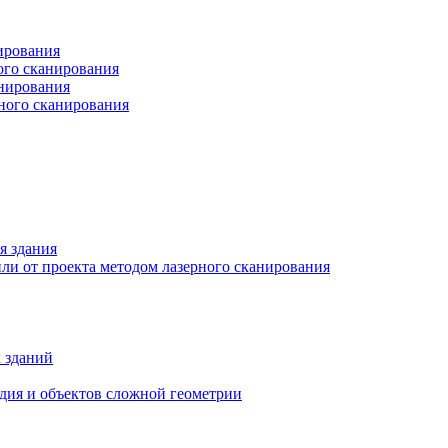
ирования
ого сканирования
анирования
рного сканирования
я здания
ли от проекта методом лазерного сканирования
 зданий
едия и объектов сложной геометрии