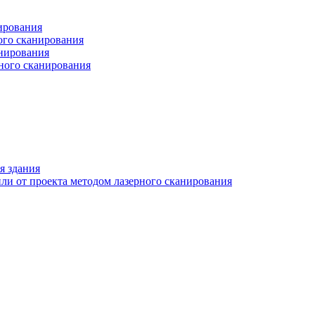
ирования
ого сканирования
анирования
рного сканирования
я здания
ли от проекта методом лазерного сканирования