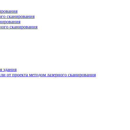
ирования
ого сканирования
анирования
рного сканирования
я здания
ли от проекта методом лазерного сканирования