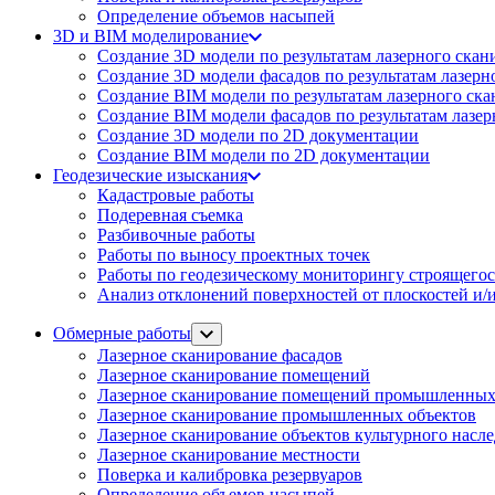
Определение объемов насы​​пей
3D и BIM моделирование
Создание 3D модели по результатам лазерного скан
Создание 3D модели фасадов по результатам лазерн
Создание BIM модели по результатам лазерного ск
Создание BIM модели фасадов по результатам лазе
Создание 3D модели по 2D документации
Создание BIM модели по 2D документации
Геодезические изыскания
Кадастровые работы
Подеревная съемка
Разбивочные работы
Работы по выносу проектных точек
Работы по геодезическому мониторингу строящегос
Анализ отклонений поверхностей от плоскостей и/и
Обмерные работы
Лазерное сканирование фасадов
Лазерное сканирование помещений
Лазерное сканирование помещений промышленных
Лазерное сканирование промышленных объектов
Лазерное сканирование объектов культурного насл
Лазерное сканирование местности
Поверка и калибровка резервуаров
Определение объемов насы​​пей