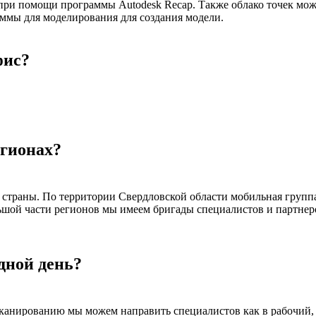
 при помощи программы Autodesk Recap. Также облако точек м
аммы для моделирования для создания модели.
фис?
егионах?
траны. По территории Свердловской области мобильная группа 
ьшой части регионов мы имеем бригады специалистов и партнер
дной день?
сканированию мы можем направить специалистов как в рабочий, 