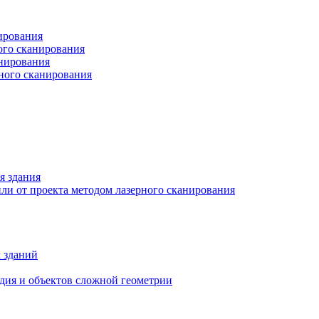
ирования
ого сканирования
анирования
рного сканирования
я здания
ли от проекта методом лазерного сканирования
 зданий
едия и объектов сложной геометрии