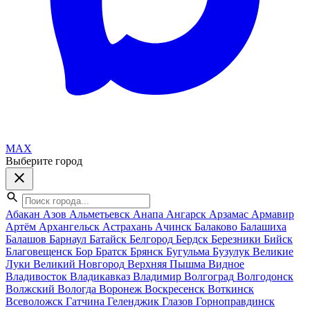
MAX
Выберите город
Абакан
Азов
Альметьевск
Анапа
Ангарск
Арзамас
Армавир
Артём
Архангельск
Астрахань
Ачинск
Балаково
Балашиха
Балашов
Барнаул
Батайск
Белгород
Бердск
Березники
Бийск
Благовещенск
Бор
Братск
Брянск
Бугульма
Бузулук
Великие
Луки
Великий Новгород
Верхняя Пышма
Видное
Владивосток
Владикавказ
Владимир
Волгоград
Волгодонск
Волжский
Вологда
Воронеж
Воскресенск
Воткинск
Всеволожск
Гатчина
Геленджик
Глазов
Горноправдинск