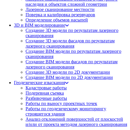
наследия и объектов сложной геометрии
Лазерное сканирование местности
Поверка и калибровка резервуаров
Определение объемов насы​​пей
3D и BIM моделирование
Создание 3D модели по результатам лазерного
сканирования
Создание 3D модели фасадов по результатам
лазерного сканирования
Создание BIM модели по результатам лазерного
сканирования
Создание BIM модели фасадов по результатам
лазерного сканирования
Создание 3D модели по 2D документации
Создание BIM модели по 2D документации
Геодезические изыскания
Кадастровые работы
Подеревная съемка
Разбивочные работы
Работы по выносу проектных точек
Работы по геодезическому мониторингу
строящегося здания
Анализ отклонений поверхностей от плоскостей
и/или от проекта методом лазерного сканирования