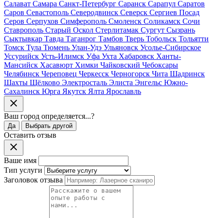
Салават
Самара
Санкт-Петербург
Саранск
Сарапул
Саратов
Саров
Севастополь
Северодвинск
Северск
Сергиев Посад
Серов
Серпухов
Симферополь
Смоленск
Соликамск
Сочи
Ставрополь
Старый Оскол
Стерлитамак
Сургут
Сызрань
Сыктывкар
Тавда
Таганрог
Тамбов
Тверь
Тобольск
Тольятти
Томск
Тула
Тюмень
Улан-Удэ
Ульяновск
Усолье-Сибирское
Уссурийск
Усть-Илимск
Уфа
Ухта
Хабаровск
Ханты-
Мансийск
Хасавюрт
Химки
Чайковский
Чебоксары
Челябинск
Череповец
Черкесск
Черногорск
Чита
Шадринск
Шахты
Щёлково
Электросталь
Элиста
Энгельс
Южно-
Сахалинск
Юрга
Якутск
Ялта
Ярославль
Ваш город
определяется...
?
Да
Выбрать другой
Оставить отзыв
Ваше имя
Тип услуги
Заголовок отзыва