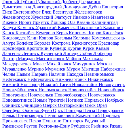
Грозный
Губкин
Губкинский
Дербент
Дзержинск
Димитровград
Долгопрудный
Домодедово
Дубна
Евпатория
Ейск
Екатеринбург
Елец
Ессентуки
Железногорск
Железногорск
Жуковский
Златоуст
Иваново
Ивантеевка
Ижевск
Ирбит
Иркутск
Йошкар-Ола
Казань
Калининград
Калуга
Каменск-Уральский
Каменск-Шахтинский
Камышин
Канск
Каспийск
Кемерово
Керчь
Кинешма
Киров
Киселёвск
Кисловодск
Клин
Ковров
Когалым
Коломна
Комсомольск-на-
Амуре
Копейск
Королёв
Кострома
Красногорск
Краснодар
Красноярск
Кропоткин
Кузнецк
Курган
Курск
Кызыл
Лангепас
Ленинск-Кузнецкий
Липецк
Лобня
Люберцы
Лянтор
Магадан
Магнитогорск
Майкоп
Махачкала
Междуреченск
Миасс
Михайловск
Мичуринск
Москва
Муравленко
Мурино
Мурманск
Муром
Мытищи
Набережные
Челны
Надым
Назрань
Нальчик
Находка
Невинномысск
Нефтекамск
Нефтеюганск
Нижневартовск
Нижнекамск
Нижний Новгород
Нижний Тагил
Новоалтайск
Новокузнецк
Новокуйбышевск
Новомосковск
Новороссийск
Новосибирск
Новотроицк
Новоуральск
Новочебоксарск
Новочеркасск
Новошахтинск
Новый Уренгой
Ногинск
Норильск
Ноябрьск
Обнинск
Одинцово
Озёрск
Октябрьский
Омск
Орёл
Оренбург
Орехово-Зуево
Орск
Пангоды
Пенза
Первоуральск
Пермь
Петрозаводск
Петропавловск-Камчатский
Подольск
Прокопьевск
Псков
Пушкино
Пятигорск
Радужный
Раменское
Реутов
Ростов-на-Дону
Рубцовск
Рыбинск
Рязань