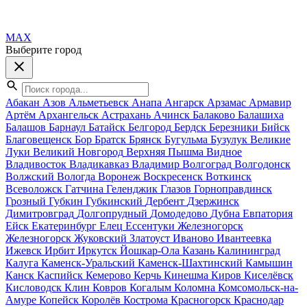
MAX
Выберите город
Абакан
Азов
Альметьевск
Анапа
Ангарск
Арзамас
Армавир
Артём
Архангельск
Астрахань
Ачинск
Балаково
Балашиха
Балашов
Барнаул
Батайск
Белгород
Бердск
Березники
Бийск
Благовещенск
Бор
Братск
Брянск
Бугульма
Бузулук
Великие
Луки
Великий Новгород
Верхняя Пышма
Видное
Владивосток
Владикавказ
Владимир
Волгоград
Волгодонск
Волжский
Вологда
Воронеж
Воскресенск
Воткинск
Всеволожск
Гатчина
Геленджик
Глазов
Горноправдинск
Грозный
Губкин
Губкинский
Дербент
Дзержинск
Димитровград
Долгопрудный
Домодедово
Дубна
Евпатория
Ейск
Екатеринбург
Елец
Ессентуки
Железногорск
Железногорск
Жуковский
Златоуст
Иваново
Ивантеевка
Ижевск
Ирбит
Иркутск
Йошкар-Ола
Казань
Калининград
Калуга
Каменск-Уральский
Каменск-Шахтинский
Камышин
Канск
Каспийск
Кемерово
Керчь
Кинешма
Киров
Киселёвск
Кисловодск
Клин
Ковров
Когалым
Коломна
Комсомольск-на-
Амуре
Копейск
Королёв
Кострома
Красногорск
Краснодар