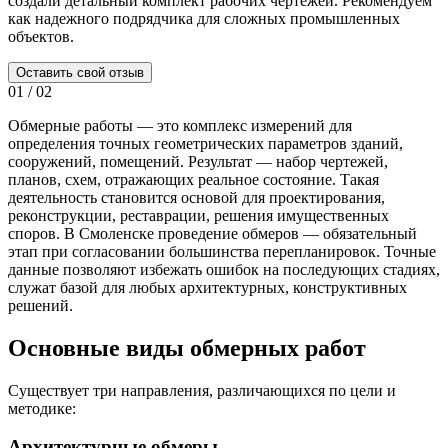
создали детальный комплект рабочих чертежей. Рекомендуем
а
как надежного подрядчика для сложных промышленных
м
объектов.
г
Оставить свой отзыв
01
/
02
Обмерные работы — это комплекс измерений для
определения точных геометрических параметров зданий,
сооружений, помещений. Результат — набор чертежей,
планов, схем, отражающих реальное состояние. Такая
деятельность становится основой для проектирования,
реконструкции, реставрации, решения имущественных
споров. В Смоленске проведение обмеров — обязательный
этап при согласовании большинства перепланировок. Точные
данные позволяют избежать ошибок на последующих стадиях,
служат базой для любых архитектурных, конструктивных
решений.
Основные виды обмерных работ
Существует три направления, различающихся по цели и
методике:
Архитектурные обмеры