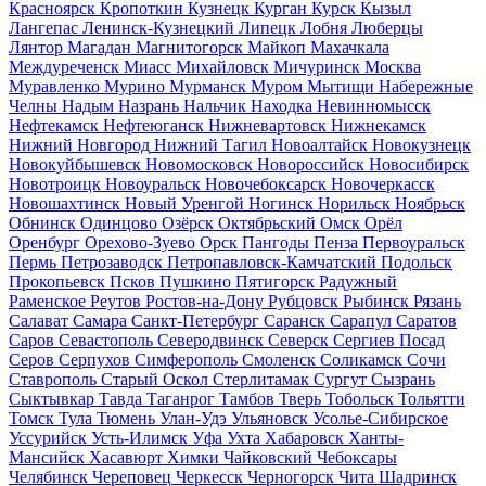
Красноярск
Кропоткин
Кузнецк
Курган
Курск
Кызыл
Лангепас
Ленинск-Кузнецкий
Липецк
Лобня
Люберцы
Лянтор
Магадан
Магнитогорск
Майкоп
Махачкала
Междуреченск
Миасс
Михайловск
Мичуринск
Москва
Муравленко
Мурино
Мурманск
Муром
Мытищи
Набережные
Челны
Надым
Назрань
Нальчик
Находка
Невинномысск
Нефтекамск
Нефтеюганск
Нижневартовск
Нижнекамск
Нижний Новгород
Нижний Тагил
Новоалтайск
Новокузнецк
Новокуйбышевск
Новомосковск
Новороссийск
Новосибирск
Новотроицк
Новоуральск
Новочебоксарск
Новочеркасск
Новошахтинск
Новый Уренгой
Ногинск
Норильск
Ноябрьск
Обнинск
Одинцово
Озёрск
Октябрьский
Омск
Орёл
Оренбург
Орехово-Зуево
Орск
Пангоды
Пенза
Первоуральск
Пермь
Петрозаводск
Петропавловск-Камчатский
Подольск
Прокопьевск
Псков
Пушкино
Пятигорск
Радужный
Раменское
Реутов
Ростов-на-Дону
Рубцовск
Рыбинск
Рязань
Салават
Самара
Санкт-Петербург
Саранск
Сарапул
Саратов
Саров
Севастополь
Северодвинск
Северск
Сергиев Посад
Серов
Серпухов
Симферополь
Смоленск
Соликамск
Сочи
Ставрополь
Старый Оскол
Стерлитамак
Сургут
Сызрань
Сыктывкар
Тавда
Таганрог
Тамбов
Тверь
Тобольск
Тольятти
Томск
Тула
Тюмень
Улан-Удэ
Ульяновск
Усолье-Сибирское
Уссурийск
Усть-Илимск
Уфа
Ухта
Хабаровск
Ханты-
Мансийск
Хасавюрт
Химки
Чайковский
Чебоксары
Челябинск
Череповец
Черкесск
Черногорск
Чита
Шадринск