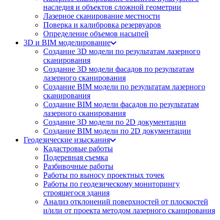
наследия и объектов сложной геометрии
Лазерное сканирование местности
Поверка и калибровка резервуаров
Определение объемов насы​​пей
3D и BIM моделирование
Создание 3D модели по результатам лазерного
сканирования
Создание 3D модели фасадов по результатам
лазерного сканирования
Создание BIM модели по результатам лазерного
сканирования
Создание BIM модели фасадов по результатам
лазерного сканирования
Создание 3D модели по 2D документации
Создание BIM модели по 2D документации
Геодезические изыскания
Кадастровые работы
Подеревная съемка
Разбивочные работы
Работы по выносу проектных точек
Работы по геодезическому мониторингу
строящегося здания
Анализ отклонений поверхностей от плоскостей
и/или от проекта методом лазерного сканирования